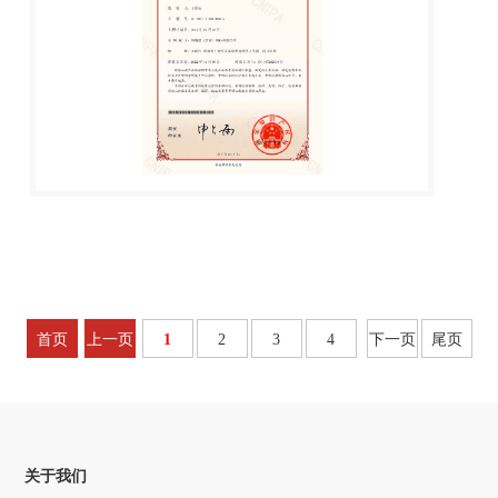
首页
上一页
1
2
3
4
下一页
尾页
关于我们