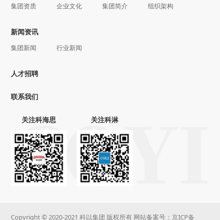
集团资质
企业文化
集团简介
组织架构
新闻资讯
集团新闻
行业新闻
人才招聘
联系我们
关注科海思
关注科淋
Copyright © 2020-2021 科以集团 版权所有 网站备案号：
京ICP备